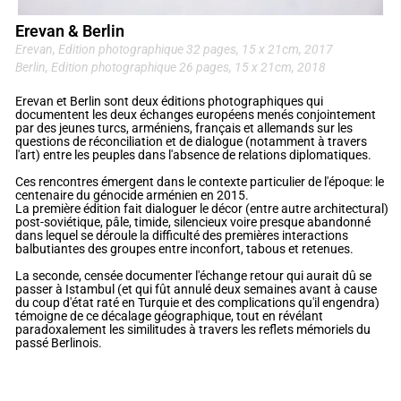
Erevan & Berlin
Erevan, Edition photographique 32 pages, 15 x 21cm, 2017
Berlin, Edition photographique 26 pages, 15 x 21cm, 2018
Erevan et Berlin sont deux éditions photographiques qui
documentent les deux échanges européens menés conjointement
par des jeunes turcs, arméniens, français et allemands sur les
questions de réconciliation et de dialogue (notamment à travers
l'art) entre les peuples dans l'absence de relations diplomatiques.
Ces rencontres émergent dans le contexte particulier de l'époque: le
centenaire du génocide arménien en 2015.
La première édition fait dialoguer le décor (entre autre architectural)
post-soviétique, pâle, timide, silencieux voire presque abandonné
dans lequel se déroule la difficulté des premières interactions
balbutiantes des groupes entre inconfort, tabous et retenues.
La seconde, censée documenter l'échange retour qui aurait dû se
passer à Istambul (et qui fût annulé deux semaines avant à cause
du coup d'état raté en Turquie et des complications qu'il engendra)
témoigne de ce décalage géographique, tout en révélant
paradoxalement les similitudes à travers les reflets mémoriels du
passé Berlinois.
I