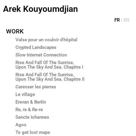
Aller
Arek Kouyoumdjian
au
contenu
FR
|
EN
WORK
Valse pour un couloir d'hôpital
Crypted Landscapes
Slow Internet Connection
Rise And Fall Of The Sunrise,
Upon The Sky And Sea. Chapitre I
Rise And Fall Of The Sunrise,
Upon The Sky And Sea. Chapitre II
Caresser les pierres
Le village
Erevan & Berlin
Re, re & Re-re
Sancte Iohannes
Agos
To get lost maps