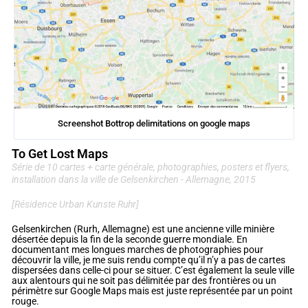
Screenshot Bottrop delimitations on google maps
To Get Lost Maps
Série de 10 cartes + carte générale, photographies, posters et flyers,
installation dans la ville de Gelsenkirchen - Allemagne, 2015
[Résidence Urban Kunste Ruhr]
Gelsenkirchen (Rurh, Allemagne) est une ancienne ville minière
désertée depuis la fin de la seconde guerre mondiale. En
documentant mes longues marches de photographies pour
découvrir la ville, je me suis rendu compte qu’il n’y a pas de cartes
dispersées dans celle-ci pour se situer. C’est également la seule ville
aux alentours qui ne soit pas délimitée par des frontières ou un
périmètre sur Google Maps mais est juste représentée par un point
rouge.