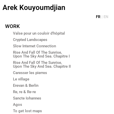
Aller
Arek Kouyoumdjian
au
contenu
FR
|
EN
WORK
Valse pour un couloir d'hôpital
Crypted Landscapes
Slow Internet Connection
Rise And Fall Of The Sunrise,
Upon The Sky And Sea. Chapitre I
Rise And Fall Of The Sunrise,
Upon The Sky And Sea. Chapitre II
Caresser les pierres
Le village
Erevan & Berlin
Re, re & Re-re
Sancte Iohannes
Agos
To get lost maps