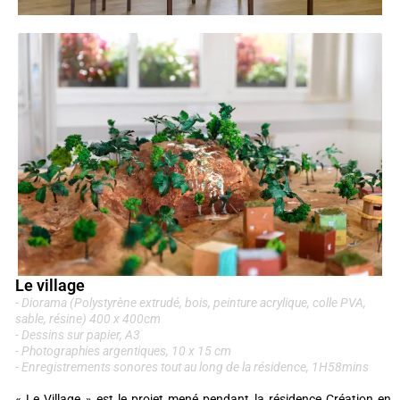
Le village
- Diorama (Polystyrène extrudé, bois, peinture acrylique, colle PVA,
sable, résine) 400 x 400cm
- Dessins sur papier, A3
- Photographies argentiques, 10 x 15 cm
- Enregistrements sonores tout au long de la résidence, 1H58mins
« Le Village » est le projet mené pendant la résidence Création en