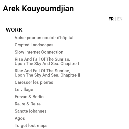
Aller
Arek Kouyoumdjian
au
contenu
FR
|
EN
WORK
Valse pour un couloir d'hôpital
Crypted Landscapes
Slow Internet Connection
Rise And Fall Of The Sunrise,
Upon The Sky And Sea. Chapitre I
Rise And Fall Of The Sunrise,
Upon The Sky And Sea. Chapitre II
Caresser les pierres
Le village
Erevan & Berlin
Re, re & Re-re
Sancte Iohannes
Agos
To get lost maps